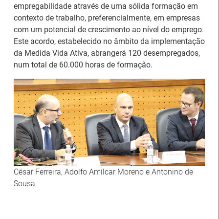
empregabilidade através de uma sólida formação em
contexto de trabalho, preferencialmente, em empresas
com um potencial de crescimento ao nível do emprego.
Este acordo, estabelecido no âmbito da implementação
da Medida Vida Ativa, abrangerá 120 desempregados,
Artesanato |
num total de 60.000 horas de formação.
candidaturas abertas
IEFP Recruta para a
para apoios à
Região Norte
organização de feiras e
certames
César Ferreira, Adolfo Amílcar Moreno e Antonino de
Sousa
Webinar sobre Estagiar
Abertura de candidaturas
nas Instituições da UE
aos apoios à contratação