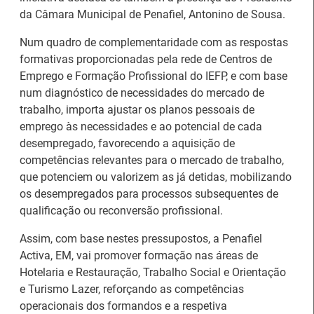
da Câmara Municipal de Penafiel, Antonino de Sousa.
Num quadro de complementaridade com as respostas
formativas proporcionadas pela rede de Centros de
Emprego e Formação Profissional do IEFP, e com base
num diagnóstico de necessidades do mercado de
trabalho, importa ajustar os planos pessoais de
emprego às necessidades e ao potencial de cada
desempregado, favorecendo a aquisição de
competências relevantes para o mercado de trabalho,
que potenciem ou valorizem as já detidas, mobilizando
os desempregados para processos subsequentes de
qualificação ou reconversão profissional.
Assim, com base nestes pressupostos, a Penafiel
Estágios na Comissão
Barómetro do Mercado
Activa, EM, vai promover formação nas áreas de
Europeia para
de Trabalho Europeu
Hotelaria e Restauração, Trabalho Social e Orientação
diplomados do Ensino e
mantém-se estável em
e Turismo Lazer, reforçando as competências
Formação Profissional
julho
operacionais dos formandos e a respetiva