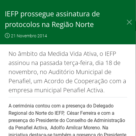
Skip
to
IEFP prossegue assinatura de
Content
protocolos na Região Norte
IEFP, I.P.
O IEFP
Destaques / Notícias
21 Novembro 2014
Este website
OK, não
Para saber
funciona com a
mostrar
mais clique
No âmbito da Medida Vida Ativa, o IEFP
utilização de
novamente
aqui
assinou na passada terça-feira, dia 18 de
cookies.
novembro, no Auditório Municipal de
Penafiel, um Acordo de Cooperação com a
empresa municipal Penafiel Activa.
Destaques / Notícias
A cerimónia contou com a presença do Delegado
Estágios na Comissão Europeia para
Regional do Norte do IEFP, César Ferreira e com a
diplomados do Ensino e Formação
presença do Presidente do Conselho de Administração
da Penafiel Activa, Adolfo Amílcar Moreno. Na
Profissional
iniciativa destaca-se também a presença do Presidente