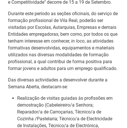
e Competitividade" decorre de 15 a 19 de Setembro.
Durante este período as seções oficinais, do serviço de
formação profissional de Vila Real, poderão ser
visitadas por Escolas, Autarquias, Empresas e demais
Entidades empregadoras, bem como, por todos os que
tenham interesse em conhecer,
in loco
, as atividades
formativas desenvolvidas, equipamentos e materiais
utilizados nas diversas modalidades de formação
profissional, a qual contribui de forma positiva para
formar jovens e adultos para um emprego qualificado.
Das diversas actividades a desenvolver durante a
26.º Congresso
Semana Aberta, destacam-se:
Internacional de
Barómetro do Mercado
Formação para o
de Trabalho Europeu
Realização de visitas guiadas às profissões em
Trabalho Norte de
mantém-se estável em
demostração (Cabeleireiro/a Senhora;
Portugal/Galiza 2026
julho
Reparador/a de Carroçarias, Técnico/a de
Cozinha /Pastelaria; Técnico/a de Electricidade
de Instalações, Técnico/a de Electrónica,