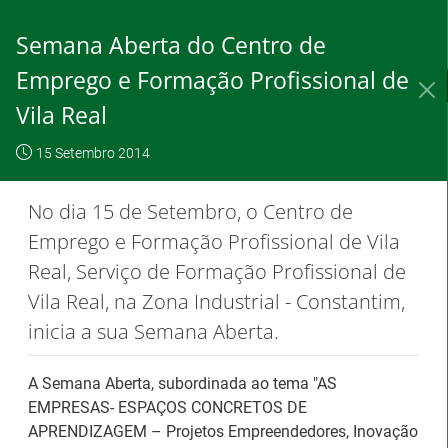
Skip
to
Semana Aberta do Centro de
Content
Emprego e Formação Profissional de
IEFP, I.P.
O IEFP
Destaques / Notícias
Vila Real
Este website
OK, não
Para saber
funciona com a
15 Setembro 2014
mostrar
mais clique
utilização de
novamente
aqui
No dia 15 de Setembro, o Centro de
cookies.
Emprego e Formação Profissional de Vila
Real, Serviço de Formação Profissional de
Vila Real, na Zona Industrial - Constantim,
Destaques / Notícias
inicia a sua Semana Aberta.
Barómetro do Mercado de Trabalho
A Semana Aberta, subordinada ao tema "AS
Europeu mantém-se estável em julho
EMPRESAS- ESPAÇOS CONCRETOS DE
APRENDIZAGEM – Projetos Empreendedores, Inovação