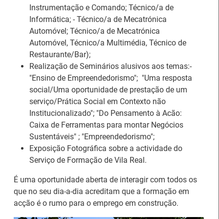
Instrumentação e Comando; Técnico/a de
Informática; - Técnico/a de Mecatrónica
Automóvel; Técnico/a de Mecatrónica
Automóvel, Técnico/a Multimédia, Técnico de
Estágios na Comissão
Restaurante/Bar);
Europeia para
IEFP Recruta para a
Realização de Seminários alusivos aos temas:-
diplomados do Ensino e
Região Norte
"Ensino de Empreendedorismo"; "Uma resposta
Formação Profissional
social/Uma oportunidade de prestação de um
serviço/Prática Social em Contexto não
Institucionalizado"; "Do Pensamento à Acão:
Caixa de Ferramentas para montar Negócios
Sustentáveis" ; "Empreendedorismo";
Exposição Fotográfica sobre a actividade do
Artesanato |
Serviço de Formação de Vila Real.
candidaturas abertas
Webinar sobre Estagiar
É uma oportunidade aberta de interagir com todos os
para apoios à
nas Instituições da UE
que no seu dia-a-dia acreditam que a formação em
organização de feiras e
acção é o rumo para o emprego em construção.
certames