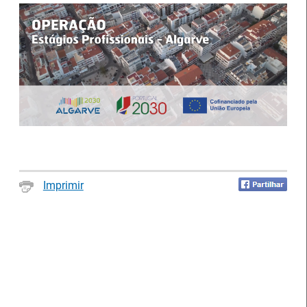
Imprimir
26.º Congresso
Internacional de
Barómetro do Mercado
Formação para o
de Trabalho Europeu
Trabalho Norte de
mantém-se estável em
Portugal/Galiza 2026
julho