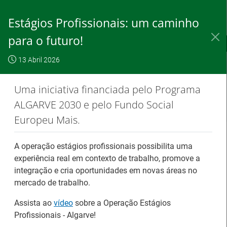
Skip
to
Estágios Profissionais: um caminho
Content
para o futuro!
IEFP, I.P.
O IEFP
Destaques / Notícias
13 Abril 2026
Este website
OK, não
Para saber
funciona com a
mostrar
mais clique
Uma iniciativa financiada pelo Programa
utilização de
novamente
aqui
ALGARVE 2030 e pelo Fundo Social
cookies.
Europeu Mais.
A operação estágios profissionais possibilita uma
Destaques / Notícias
experiência real em contexto de trabalho, promove a
integração e cria oportunidades em novas áreas no
mercado de trabalho.
Barómetro do Mercado de Trabalho
Europeu mantém-se estável em julho
Assista ao
vídeo
sobre a Operação Estágios
Profissionais - Algarve!