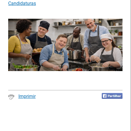
Serviço de Formação Profissional de Águeda (IEFP)
Candidaturas
pelos seus percursos de excelência académica,
profissional e cívica, no dia 16 de julho.
IEFP e PSP promovem ações de
Imprimir
sensibilização para uma comunidade
formativa mais informada e responsável
09 Julho 2026
O Centro de Emprego e Formação Profissional de Aveiro
promoveu, no dia 17 de junho, duas sessões de