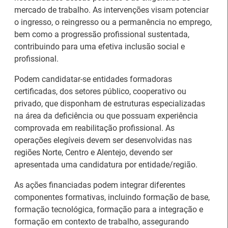
mercado de trabalho. As intervenções visam potenciar
o ingresso, o reingresso ou a permanência no emprego,
bem como a progressão profissional sustentada,
contribuindo para uma efetiva inclusão social e
profissional.
Artesanato |
candidaturas abertas
Podem candidatar-se entidades formadoras
IEFP Recruta para a
para apoios à
certificadas, dos setores público, cooperativo ou
Região Norte
organização de feiras e
privado, que disponham de estruturas especializadas
certames
na área da deficiência ou que possuam experiência
comprovada em reabilitação profissional. As
operações elegíveis devem ser desenvolvidas nas
regiões Norte, Centro e Alentejo, devendo ser
apresentada uma candidatura por entidade/região.
As ações financiadas podem integrar diferentes
componentes formativas, incluindo formação de base,
Webinar sobre Estagiar
Abertura de candidaturas
formação tecnológica, formação para a integração e
nas Instituições da UE
aos apoios à contratação
formação em contexto de trabalho, assegurando