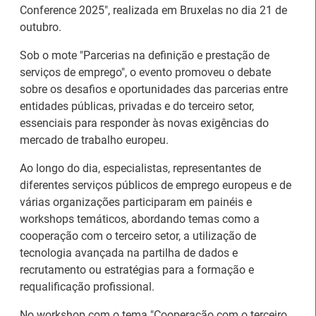
Conference 2025", realizada em Bruxelas no dia 21 de
outubro.
Sob o mote "Parcerias na definição e prestação de
serviços de emprego", o evento promoveu o debate
sobre os desafios e oportunidades das parcerias entre
entidades públicas, privadas e do terceiro setor,
essenciais para responder às novas exigências do
mercado de trabalho europeu.
Ao longo do dia, especialistas, representantes de
diferentes serviços públicos de emprego europeus e de
várias organizações participaram em painéis e
workshops temáticos, abordando temas como a
cooperação com o terceiro setor, a utilização de
Estágios na Comissão
Barómetro do Mercado
tecnologia avançada na partilha de dados e
Europeia para
de Trabalho Europeu
recrutamento ou estratégias para a formação e
diplomados do Ensino e
mantém-se estável em
requalificação profissional.
Formação Profissional
julho
No workshop com o tema "Cooperação com o terceiro