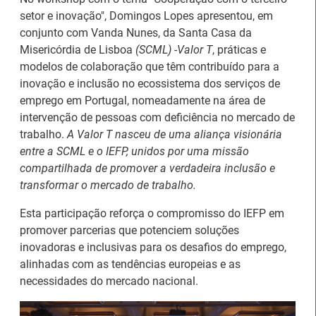
setor e inovação", Domingos Lopes apresentou, em
conjunto com Vanda Nunes, da Santa Casa da
Misericórdia de Lisboa
(SCML) -Valor T
, práticas e
modelos de colaboração que têm contribuído para a
inovação e inclusão no ecossistema dos serviços de
Artesanato |
emprego em Portugal, nomeadamente na área de
candidaturas abertas
IEFP Recruta para a
intervenção de pessoas com deficiência no mercado de
para apoios à
Região Norte
trabalho.
A Valor T nasceu de uma aliança visionária
organização de feiras e
entre a SCML e o IEFP, unidos por uma missão
certames
compartilhada de promover a verdadeira inclusão e
transformar o mercado de trabalho.
Esta participação reforça o compromisso do IEFP em
promover parcerias que potenciem soluções
inovadoras e inclusivas para os desafios do emprego,
alinhadas com as tendências europeias e as
Webinar sobre Estagiar
necessidades do mercado nacional.
Abertura de candidaturas
nas Instituições da UE
aos apoios à contratação