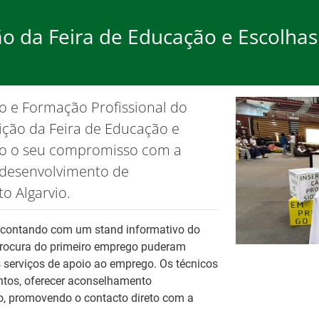
ção da Feira de Educação e Escolha
rego
Formação
Ap
o e Formação Profissional do
ão de cookies.
OK, não most
dição da Feira de Educação e
ndo o seu compromisso com a
desenvolvimento de
o Algarvio.
Ba
Es
, contando com um stand informativo do
 procura do primeiro emprego puderam
Tr
pa
s serviços de apoio ao emprego. Os técnicos
es
Fo
entos, oferecer aconselhamento
so, promovendo o contacto direto com a