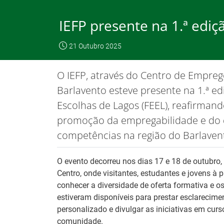
Skip
to
IEFP presente na 1.ª edi
Content
O IEFP
Emp
21 Outubro 2025
IEFP, I.P.
O IEFP
Destaques / Notícias
O IEFP, através do Centro de Empreg
Este website funciona com a utilizaç
Barlavento esteve presente na 1.ª e
Escolhas de Lagos (FEEL), reafirma
promoção da empregabilidade e do 
Destaques / Notícias
competências na região do Barlavent
O evento decorreu nos dias 17 e 18 de outubro
Centro, onde visitantes, estudantes e jovens à
conhecer a diversidade de oferta formativa e o
estiveram disponíveis para prestar esclarecim
personalizado e divulgar as iniciativas em cur
comunidade.