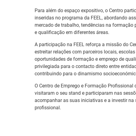
Para além do espaço expositivo, o Centro parti
inseridas no programa da FEEL, abordando ass
mercado de trabalho, tendências na formação p
e qualificação em diferentes áreas.
A participação na FEEL reforça a missão do Ce
estreitar relações com parceiros locais, escola
oportunidades de formação e emprego de quali
privilegiada para o contacto direto entre entid
contribuindo para o dinamismo socioeconómico
O Centro de Emprego e Formação Profissional 
visitaram o seu stand e participaram nas sess
Estágios na
acompanhar as suas iniciativas e a investir na 
Barómetro do
Comissão Europ
profissional.
Mercado de Trabalho
para diplomados
Europeu mantém-se
Ensino e Forma
estável em julho
Profissional