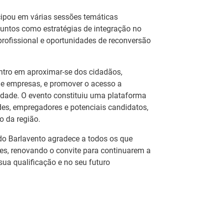
cipou em várias sessões temáticas
untos como estratégias de integração no
rofissional e oportunidades de reconversão
ntro em aproximar-se dos cidadãos,
s e empresas, e promover o acesso a
dade. O evento constituiu uma plataforma
ades, empregadores e potenciais candidatos,
 da região.
do Barlavento agradece a todos os que
ões, renovando o convite para continuarem a
Artesanato |
sua qualificação e no seu futuro
eia
candidaturas abertas
IEFP Recruta para a
 do
para apoios à
Região Norte
ção
organização de feiras
I
e certames