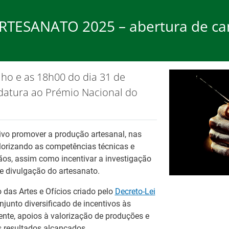
ESANATO 2025 – abertura de ca
rego
Formação
Ap
lho e as 18h00 do dia 31 de
ão de cookies.
OK, não most
datura ao Prémio Nacional do
ivo promover a produção artesanal, nas
alorizando as competências técnicas e
sãos, assim como incentivar a investigação
26
Ba
 e divulgação do artesanato.
Fo
Tr
 das Artes e Ofícios criado pelo
Decreto-Lei
No
es
njunto diversificado de incentivos às
nte, apoios à valorização de produções e
s resultados alcançados.