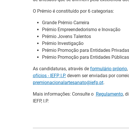
O Prémio é constituído por 6 categorias:
Grande Prémio Carreira
Prémio Empreendedorismo e Inovação
Prémio Jovens Talentos
Prémio Investigação
Prémio Promoção para Entidades Privada
Prémio Promoção para Entidades Públicas
As candidaturas, através de
formulário próprio
,
ofícios - IEFP, I.P.
devem ser enviadas por correio
premionacionalartesanato@iefp.pt
.
26.º Congresso
Barómetro do
Mais informações: Consulte o
Regulamento
, d
Internacional de
Mercado de
IEFP, I.P.
Formação para o
Trabalho Europ
Trabalho Norte de
mantém-se estáv
Portugal/Galiza 2026
em julho