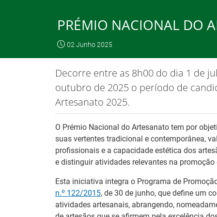
Skip
to
PRÉMIO NACIONAL DO ART
Content
O IEFP
Emp
02 Junho 2025
IEFP, I.P.
O IEFP
Destaques / Notícias
Decorre entre as 8h00 do dia 1 de ju
Este website funciona com a utilizaç
outubro de 2025 o período de candi
Artesanato 2025.
Destaques / Notícias
O Prémio Nacional do Artesanato tem por objet
suas vertentes tradicional e contemporânea, v
profissionais e a capacidade estética dos arte
e distinguir atividades relevantes na promoção
Esta iniciativa integra o Programa de Promoção
n.º 122/2015
, de 30 de junho, que define um co
atividades artesanais, abrangendo, nomeadame
de artesãos que se afirmem pela excelência do