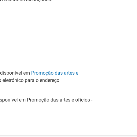
s
 disponível em
Promoção das artes e
 eletrónico para o endereço
Estágios na Comissão
isponível em Promoção das artes e ofícios -
Europeia para
ca
IEFP Recruta para a
diplomados do
eu
Região Norte
Ensino e Formação
or
el
Profissional