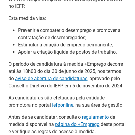
no IEFP.
Esta medida visa:
Prevenir e combater o desemprego e promover a
contratação de desempregados;
Estimular a criação de emprego permanente;
Apoiar a criação líquida de postos de trabalho.
O período de candidatura à medida +Emprego decorre
até às 18h00 do dia 30 de junho de 2025, nos termos
do
aviso de abertura de candidaturas,
aprovado pelo
Conselho Diretivo do IEFP em 5 de novembro de 2024.
As candidaturas são efetuadas pela entidade
Estágios na Comissão
Barómetro do Mercado
promotora no portal
iefponline
, na sua área de gestão.
Europeia para
de Trabalho Europeu
Antes de se candidatar, consulte o
regulamento
da
diplomados do Ensino e
mantém-se estável em
medida disponível na
página do +Emprego
deste portal
Formação Profissional
julho
e verifique as regras de acesso à medida.