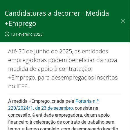
Skip
to
Candidaturas a decorrer - Medida
Content
+Emprego
IEFP, I.P.
O IEFP
Destaques / Notícias
13 Fevereiro 2025
Este website
OK, não
Para saber
funciona com a
mostrar
mais clique
Até 30 de junho de 2025, as entidades
utilização de
novamente
aqui
empregadoras podem beneficiar da nova
cookies.
medida de apoio à contratação:
+Emprego, para desempregados inscritos
no IEFP.
Destaques / Notícias
A medida +Emprego, criada pela
Portaria n.º
Estágios na Comissão Europeia para
220/2024/1, de 23 de setembro
, consiste na
diplomados do Ensino e Formação
concessão, à entidade empregadora, de um apoio
financeiro à celebração de contrato de trabalho sem
Profissional
termo, a tempo completo, com desempregado inscrito