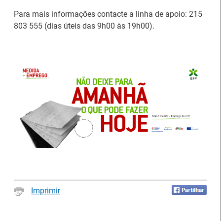
Para mais informações contacte a linha de apoio: 215
803 555 (dias úteis das 9h00 às 19h00).
Artesanato |
candidaturas abertas
IEFP Recruta para a
para apoios à
Região Norte
organização de feiras e
certames
Imprimir
Webinar sobre Estagiar
Abertura de candidaturas
nas Instituições da UE
aos apoios à contratação