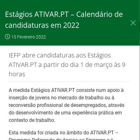
Skip
to
Estágios ATIVAR.PT – Calendário de
Content
candidaturas em 2022
IEFP, I.P.
O IEFP
Destaques / Notícias
15 Fevereiro 2022
Este website
OK, não
Para saber
funciona com a
mostrar
mais clique
IEFP abre candidaturas aos Estágios
utilização de
novamente
aqui
ATIVAR.PT a partir do dia 1 de março às 9
cookies.
horas
A medida Estágios ATIVAR.PT consiste num apoio à
Destaques / Notícias
inserção de jovens no mercado de trabalho ou à
reconversão profissional de desempregados, através
do desenvolvimento de uma experiência prática em
Barómetro do Mercado de Trabalho
contexto de trabalho.
Europeu mantém-se estável em julho
Esta medida foi criada no âmbito do ATIVAR.PT –