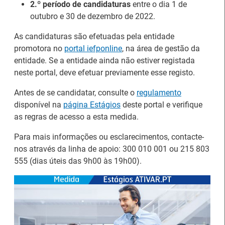
2.º período de candidaturas
entre o dia 1 de
outubro e 30 de dezembro de 2022.
As candidaturas são efetuadas pela entidade
Estágios na Comissão
promotora no
portal iefponline
, na área de gestão da
Europeia para
IEFP Recruta para a
entidade. Se a entidade ainda não estiver registada
diplomados do Ensino e
Região Norte
neste portal, deve efetuar previamente esse registo.
Formação Profissional
Antes de se candidatar, consulte o
regulamento
disponível na
página Estágios
deste portal e verifique
as regras de acesso a esta medida.
Para mais informações ou esclarecimentos, contacte-
nos através da linha de apoio: 300 010 001 ou 215 803
555 (dias úteis das 9h00 às 19h00).
Artesanato |
candidaturas abertas
Webinar sobre Estagiar
para apoios à
nas Instituições da UE
organização de feiras e
certames