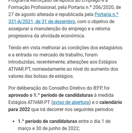
Programa Reforçado de Apoios ao Emprego e à
Formação Profissional, pela Portaria n.º 206/2020, de
27 de agosto alterada e republicada pela
Portaria n.º
331-A/2021, de 31 de dezembro
, com o objetivo de
assegurar a manutenção do emprego e a retoma
progressiva da atividade económica.
Tendo em vista melhorar as condições dos estagiários
e a entrada no mercado de trabalho, foram
introduzidas, recentemente, alterações aos Estágios
ATIVAR.PT, nomeadamente ao nível do aumento dos
valores das bolsas de estágios.
26.º Congresso
Por deliberação do Conselho Diretivo do IEFP, foi
Internacional de
Barómetro do Mercado
aprovado o 1.º período de candidaturas
à medida
Formação para o
de Trabalho Europeu
Estágios ATIVAR.PT (
aviso de abertura
) e o
calendário
Trabalho Norte de
mantém-se estável em
para 2022
que irá decorrer nos seguintes períodos:
Portugal/Galiza 2026
julho
1.º período de candidaturas
entre o dia 1 de
março e 30 de junho de 2022;