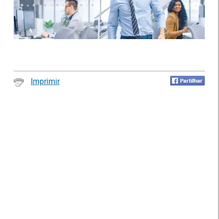
Notícias disponíveis
(2623)
Imprimir
Formandos do IEFP distinguidos pelo
Município de Águeda
27 Julho 2026
O Município de Águeda distinguiu dois formandos do