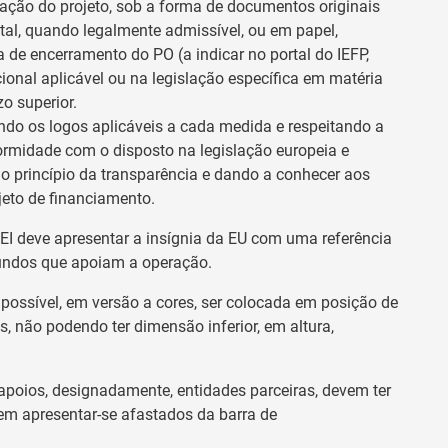
zação do projeto, sob a forma de documentos originais
ital, quando legalmente admissível, ou em papel,
a de encerramento do PO (a indicar no portal do IEFP,
acional aplicável ou na legislação específica em matéria
zo superior.
ando os logos aplicáveis a cada medida e respeitando a
midade com o disposto na legislação europeia e
 o princípio da transparência e dando a conhecer aos
jeto de financiamento.
EI deve apresentar a insígnia da EU com uma referência
fundos que apoiam a operação.
e possível, em versão a cores, ser colocada em posição de
, não podendo ter dimensão inferior, em altura,
 apoios, designadamente, entidades parceiras, devem ter
vem apresentar-se afastados da barra de