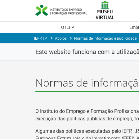
Skip
to
Content
O IEFP
Emp
IEFP, I.P.
Apoios
Normas de informação e publicidade
Este website funciona com a utilizaç
Normas de informação
O Instituto do Emprego e Formação Profissional, 
execução das políticas públicas de emprego, fo
Algumas das políticas executadas pelo IEFP, I.
Europeus Estruturais e de Investimento (FEEI), 