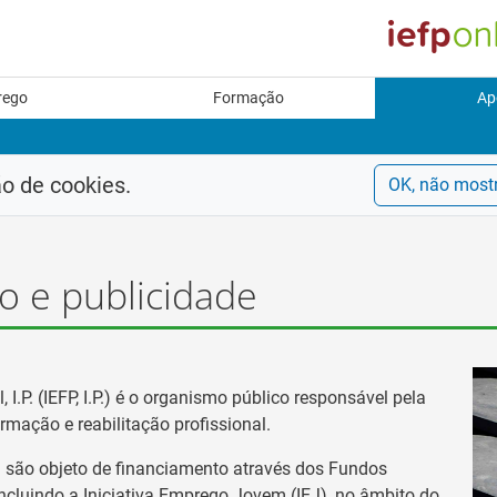
rego
Formação
Ap
ão de cookies.
OK, não most
 e publicidade
I.P. (IEFP, I.P.) é o organismo público responsável pela
rmação e reabilitação profissional.
P. são objeto de financiamento através dos Fundos
incluindo a Iniciativa Emprego Jovem (IEJ), no âmbito do