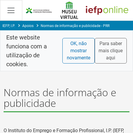
Skip
to
Content
IEFP, I.P.
Apoios
Normas de informação e publicidade - PRR
Este website
OK, não
Para saber
funciona com a
mostrar
mais clique
utilização de
novamente
aqui
cookies.
Normas de informação e
publicidade
O Instituto do Emprego e Formação Profissional, I.P. (IEFP,