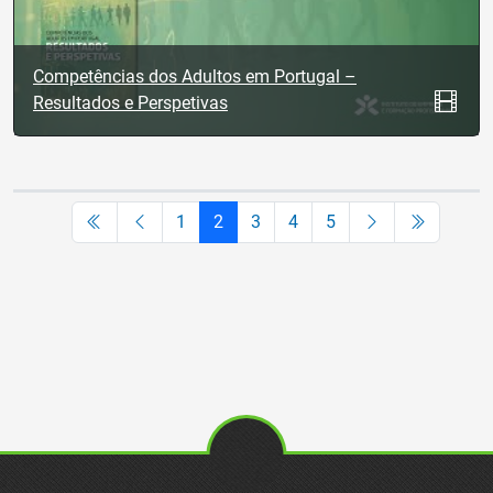
Competências dos Adultos em Portugal –
Resultados e Perspetivas
1
2
3
4
5