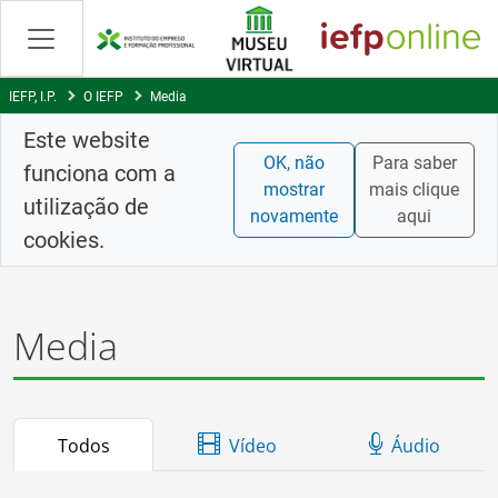
Skip
to
Content
IEFP, I.P.
O IEFP
Media
Este website
OK, não
Para saber
funciona com a
mostrar
mais clique
utilização de
novamente
aqui
cookies.
Media
Todos
Vídeo
Áudio