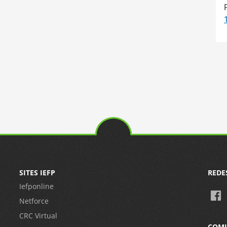
SITES IEFP
REDE
Iefponline
Netforce
CRC Virtual
COM