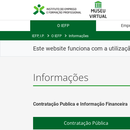
Skip
to
Content
O IEFP
Emp
IEFP, I.P.
O IEFP
Informações
Este website funciona com a utilizaç
Informações
Contratação Publica e Informação Financeira
Contratação Pública