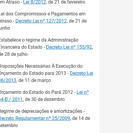
em Atraso -
Lei 8/2012,
de 21 de fevereiro
Lei dos Compromissos e Pagamentos em
Atraso -
Decreto Lei nº 127/2012,
de 21 de
junho
Estabelece o regime da Administração
Financeira do Estado -
Decreto Lei nº 155/92
,
de 28 de julho
Disposições Necessárias À Execução do
Orçamento do Estado para 2013 -
Decreto Lei
36/2013
, de 11 de março
Orçamento do Estado do Pará 2012 -
Lei nº
64-B / 2011
, de 30 de dezembro
Regime de depreciações e amortizações -
Decreto Regulamentar nº 25/2009
, de 14 de
setembro