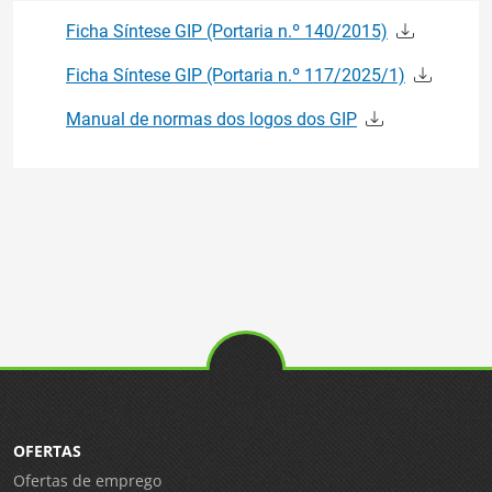
Ficha Síntese GIP (Portaria n.º 140/2015)
Ficha Síntese GIP (Portaria n.º 117/2025/1)
Manual de normas dos logos dos GIP
OFERTAS
Ofertas de emprego