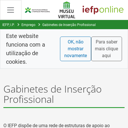
Skip
to
Content
IEFP, I.P.
Emprego
Gabinetes de Inserção Profissional
Este website
OK, não
Para saber
funciona com a
mostrar
mais clique
utilização de
novamente
aqui
cookies.
Gabinetes de Inserção
Profissional
O IEFP dispõe de uma rede de estruturas de apoio ao