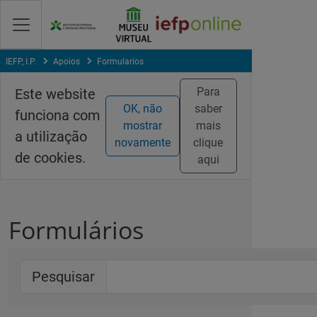
Skip
to
Content
IEFP, I.P.
Apoios
Formularios
Para
Este website
OK, não
saber
funciona com
mostrar
mais
a utilização
novamente
clique
de cookies.
aqui
Formulários
Pesquisar