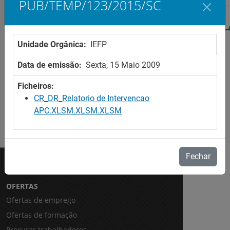
PUB/TEMP/123/2015/SC
Centros de Recursos - Relatório da Intervenção -
Unidade Orgânica:
IEFP
PUB/TEMP/123/2015/SC
Data de emissão:
Sexta, 15 Maio 2009
Ficheiros:
CR_DR_Relatorio de Intervencao
APC.XLSM.XLSM.XLSM
Fechar
OFERTAS
Ofertas de emprego
Ofertas de formação
Procurar trabalhadores