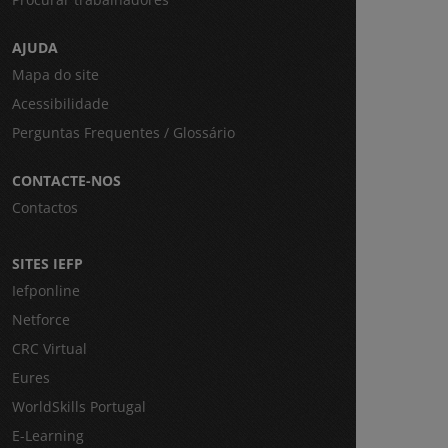
AJUDA
Mapa do site
Acessibilidade
Perguntas Frequentes / Glossário
CONTACTE-NOS
Contactos
SITES IEFP
Iefponline
Netforce
CRC Virtual
Eures
WorldSkills Portugal
E-Learning