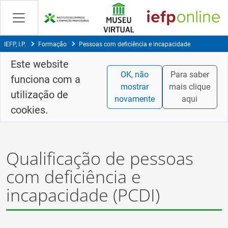
Skip
to
Content
IEFP, I.P.
Formação
Pessoas com deficiência e incapacidade
Este website
OK, não
Para saber
funciona com a
mostrar
mais clique
utilização de
novamente
aqui
cookies.
Qualificação de pessoas
com deficiência e
incapacidade (PCDI)