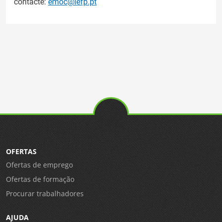
contacte:
emoc@iefp.pt
OFERTAS
Ofertas de emprego
Ofertas de formação
Procurar trabalhadores
AJUDA