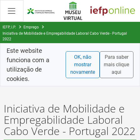
Skip
to
Content
IEFP, I.P.
Emprego
Iniciativa de Mobilidade e Empregabilidade Laboral Cabo Verde - Portugal
2022
Este website
OK, não
Para saber
funciona com a
mostrar
mais clique
utilização de
novamente
aqui
cookies.
Iniciativa de Mobilidade e
Empregabilidade Laboral
Cabo Verde - Portugal 2022