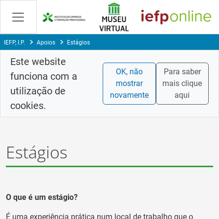
Skip
to
Content
IEFP, I.P.
Apoios
Estágios
Este website
OK, não
Para saber
funciona com a
mostrar
mais clique
utilização de
novamente
aqui
cookies.
Estágios
O que é um estágio?
É uma experiência prática num local de trabalho que o