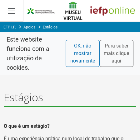
Skip
to
Content
IEFP, I.P.
Apoios
Estágios
Este website
OK, não
Para saber
funciona com a
mostrar
mais clique
utilização de
novamente
aqui
cookies.
Estágios
O que é um estágio?
É uma experiência prática num local de trabalho que o