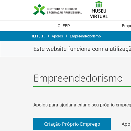
Skip
to
Content
O IEFP
Emp
IEFP, I.P.
Apoios
Empreendedorismo
Este website funciona com a utilizaç
Empreendedorismo
Apoios para ajudar a criar o seu próprio empre
Criação Próprio Emprego
Apo