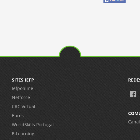
SITES IEFP
REDE
Iefponline
Netforce
CRC Virtual
COM
Eures
Canal
WorldSkills Portugal
E-Learning