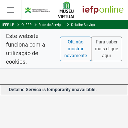
Skip
to
Content
IEFP, I.P.
O IEFP
Rede de Serviços
Detalhe Serviço
Este website
OK, não
Para saber
funciona com a
mostrar
mais clique
utilização de
novamente
aqui
cookies.
Detalhe Servico is temporarily unavailable.