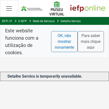
Skip
to
Content
IEFP, I.P.
O IEFP
Rede de Serviços
Detalhe Serviço
Este website
OK, não
Para saber
funciona com a
mostrar
mais clique
utilização de
novamente
aqui
cookies.
Detalhe Servico is temporarily unavailable.