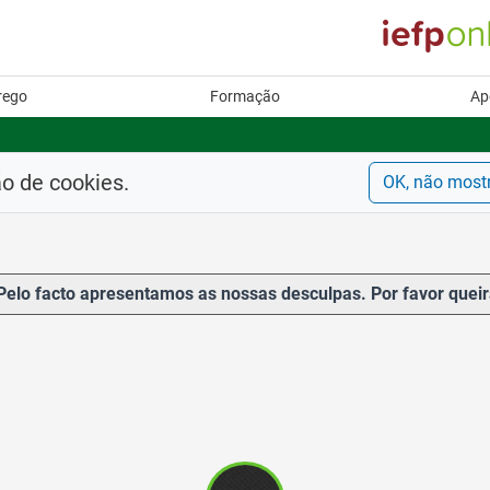
rego
Formação
Ap
ão de cookies.
OK, não most
Pelo facto apresentamos as nossas desculpas. Por favor queir