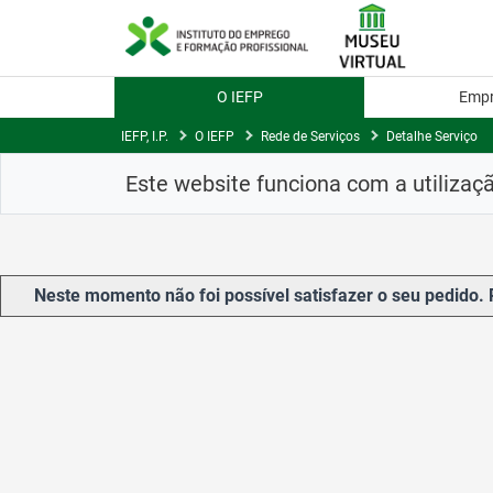
Saltar
para
conteúdo
principal
O IEFP
Emp
IEFP, I.P.
O IEFP
Rede de Serviços
Detalhe Serviço
Este website funciona com a utilizaç
Neste momento não foi possível satisfazer o seu pedido. 