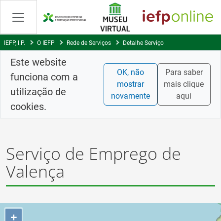
Saltar
para
conteúdo
principal
IEFP, I.P.
O IEFP
Rede de Serviços
Detalhe Serviço
Este website
OK, não
Para saber
funciona com a
mostrar
mais clique
utilização de
novamente
aqui
cookies.
Serviço de Emprego de
Valença
+