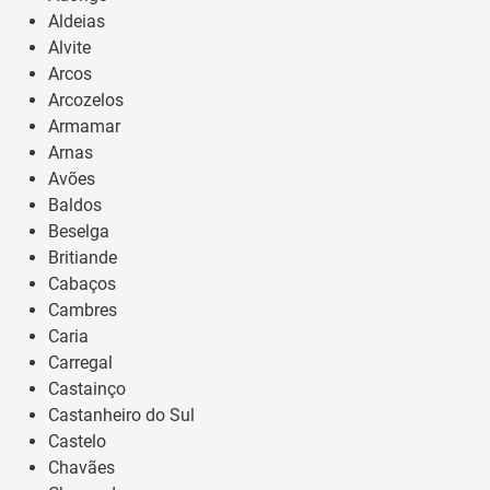
Aldeias
Alvite
Arcos
Arcozelos
Armamar
Arnas
Avões
Baldos
Beselga
Britiande
Cabaços
Cambres
Caria
Carregal
Castainço
Castanheiro do Sul
Castelo
Chavães