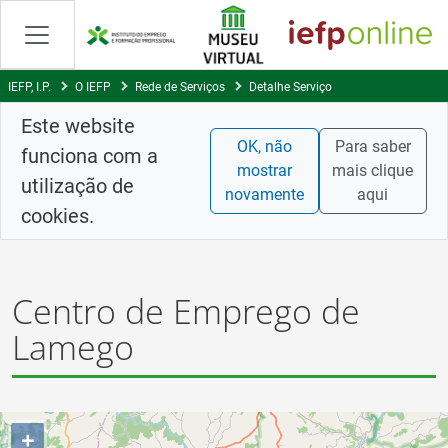
Saltar
para
conteúdo
principal
IEFP, I.P.
O IEFP
Rede de Serviços
Detalhe Serviço
Este website
OK, não
Para saber
funciona com a
mostrar
mais clique
utilização de
novamente
aqui
cookies.
Centro de Emprego de
Lamego
+