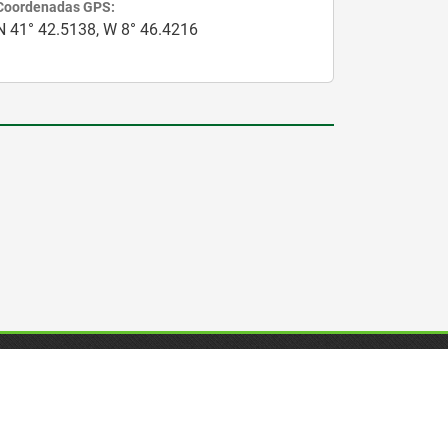
Coordenadas GPS:
N 41° 42.5138, W 8° 46.4216
S SOCIAIS