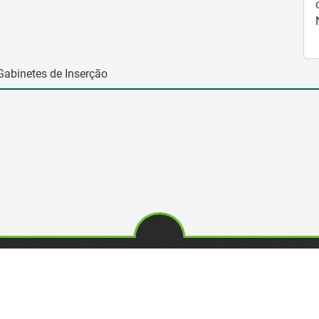
Gabinetes de Inserção
SITES IEFP
REDE
Iefponline