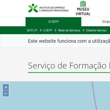
Saltar
para
conteúdo
principal
O IEFP
Emp
IEFP, I.P.
O IEFP
Rede de Serviços
Detalhe Serviço
Este website funciona com a utilizaç
Serviço de Formação P
+
−