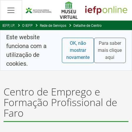
Saltar
para
conteúdo
principal
IEFP, I.P.
O IEFP
Rede de Serviços
Detalhe de Centro
Este website
OK, não
Para saber
funciona com a
mostrar
mais clique
utilização de
novamente
aqui
cookies.
Centro de Emprego e
Formação Profissional de
Faro