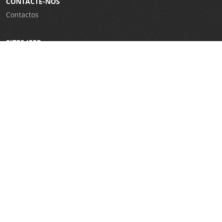
CONTACTE-NOS
Contactos
SITES IEFP
Iefponline
Netforce
CRC Virtual
Eures
WorldSkills Portugal
E-Learning
Garantia Jovem
REDES SOCIAIS