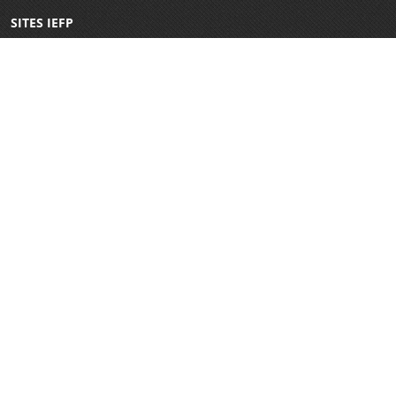
SITES IEFP
Iefponline
Netforce
CRC Virtual
Eures
WorldSkills Portugal
E-Learning
Garantia Jovem
REDES SOCIAIS
COMUNICAÇÃO
Canal Externo de Denúncias