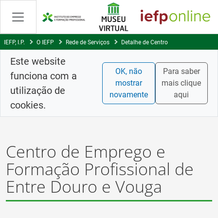
Saltar
para
conteúdo
principal
IEFP, I.P.
O IEFP
Rede de Serviços
Detalhe de Centro
Este website
OK, não
Para saber
funciona com a
mostrar
mais clique
utilização de
novamente
aqui
cookies.
Centro de Emprego e
Formação Profissional de
Entre Douro e Vouga