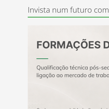
+Em
Calamidades - Apoios
Invista num futuro com