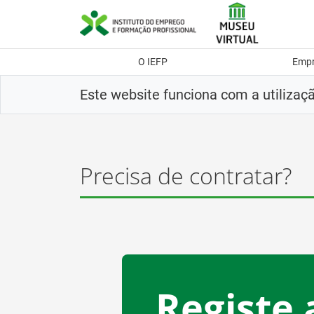
Saltar
para
conteúdo
principal
O IEFP
Emp
Este website funciona com a utilizaç
Precisa de contratar?
Registe 