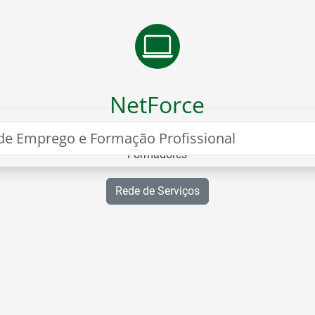
VER ESTATÍSTICAS
NetForce
Portal para Formação e Certificação de
ão
Formadores
Rede de Serviços