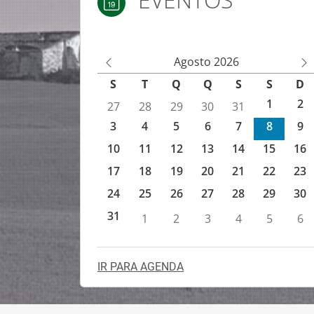
EVENTOS
Agenda de eventos IEFP
Agosto 2026
M
M
S
T
Q
Q
S
S
D
ês
ês
1
2
27
28
29
30
31
An
Se
3
4
5
6
7
8
9
te
gu
rio
in
10
11
12
13
14
15
16
r
te
17
18
19
20
21
22
23
24
25
26
27
28
29
30