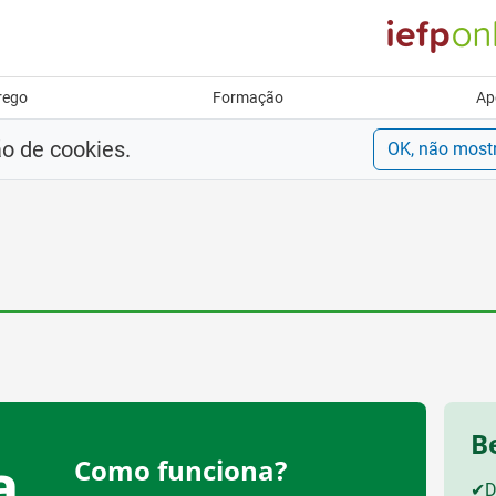
rego
Formação
Ap
ão de cookies.
OK, não most
B
a
Como funciona?
✔
D