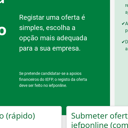
r
a
Registar uma oferta é
o
✔
A
simples, escolha a
p
opção mais adequada
✔
D
para a sua empresa.
a
s
Se pretende candidatar-se a apoios
financeiros do IEFP, o registo da oferta
deve ser feito no iefponline.
o (rápido)
Submeter ofert
iefponline (com