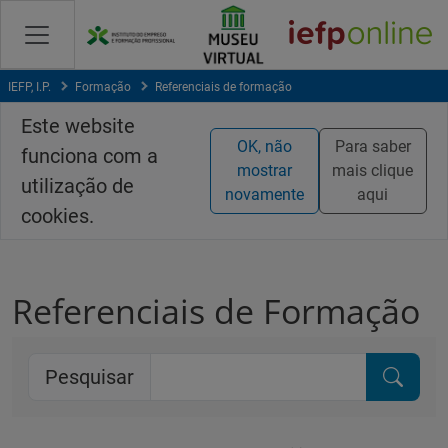
Saltar
para
conteúdo
principal
IEFP, I.P.
Formação
Referenciais de formação
Este website
OK, não
Para saber
funciona com a
mostrar
mais clique
utilização de
novamente
aqui
cookies.
Referenciais de Formação
Pesquisar