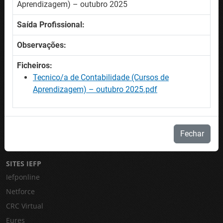
Ofertas de emprego
Aprendizagem) – outubro 2025
Ofertas de formação
Saída Profissional:
Procurar trabalhadores
Observações:
AJUDA
Ficheiros:
Mapa do site
Tecnico/a de Contabilidade (Cursos de
Acessibilidade
Aprendizagem) – outubro 2025.pdf
Perguntas Frequentes / Glossário
CONTACTE-NOS
Fechar
Contactos
SITES IEFP
Iefponline
Netforce
CRC Virtual
Eures