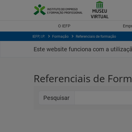
Saltar
para
conteúdo
principal
O IEFP
Emp
IEFP, I.P.
Formação
Referenciais de formação
Este website funciona com a utilizaç
Referenciais de For
Pesquisar