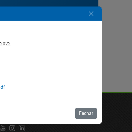
Ordenar por:
Data
 2022
pdf
Fechar
S SOCIAIS