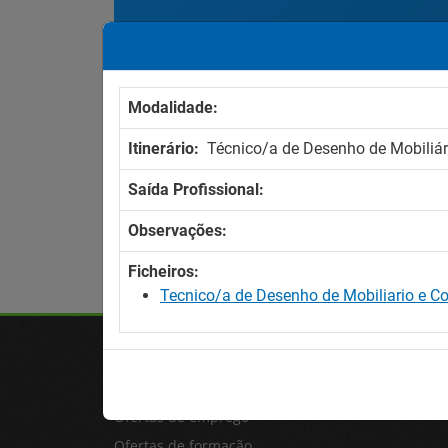
Resultados encontrados
(0)
Resultados por página:
Modalidade:
Itinerário:
Técnico/a de Desenho de Mobiliá
Saída Profissional:
Observações:
Ficheiros:
Tecnico/a de Desenho de Mobiliario e C
OFERTAS
Ofertas de emprego
Ofertas de formação