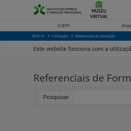
Saltar
para
conteúdo
principal
O IEFP
Emp
IEFP, I.P.
Formação
Referenciais de formação
Este website funciona com a utilizaç
Referenciais de For
Pesquisar