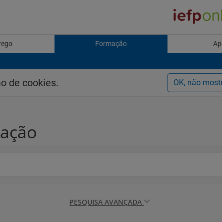
rego
Formação
Ap
ão de cookies.
OK, não most
mação
PESQUISA AVANÇADA