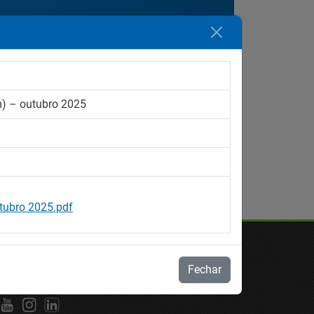
Ordenar por:
Data
m) – outubro 2025
tubro 2025.pdf
Fechar
S SOCIAIS