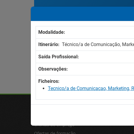
Resultados encontrados
(0)
Resultados por página:
Modalidade:
Itinerário:
Técnico/a de Comunicação, Market
Saída Profissional:
Observações:
Ficheiros:
Tecnico/a de Comunicacao, Marketing, R
OFERTAS
Ofertas de emprego
Ofertas de formação