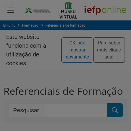
Saltar
para
conteúdo
principal
IEFP, I.P.
Formação
Referenciais de formação
Este website
OK, não
Para saber
funciona com a
mostrar
mais clique
utilização de
novamente
aqui
cookies.
Referenciais de Formação
Pesquisar