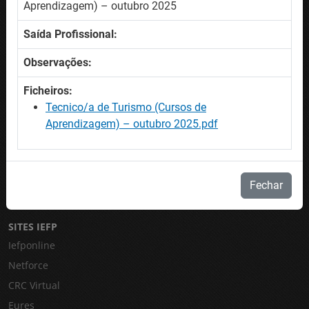
Ofertas de emprego
Aprendizagem) – outubro 2025
Ofertas de formação
Saída Profissional:
Procurar trabalhadores
Observações:
AJUDA
Ficheiros:
Mapa do site
Tecnico/a de Turismo (Cursos de
Acessibilidade
Aprendizagem) – outubro 2025.pdf
Perguntas Frequentes / Glossário
CONTACTE-NOS
Fechar
Contactos
SITES IEFP
Iefponline
Netforce
CRC Virtual
Eures