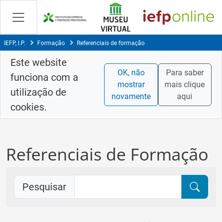
Saltar
para
conteúdo
principal
IEFP, I.P.
Formação
Referenciais de formação
Este website
OK, não
Para saber
funciona com a
mostrar
mais clique
utilização de
novamente
aqui
cookies.
Referenciais de Formação
Pesquisar