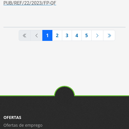
PUB/REF/22/2023/FP-QF
1
2
3
4
5
OFERTAS
Ofertas de emprego