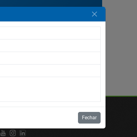
Ordenar por:
Data
Fechar
S SOCIAIS