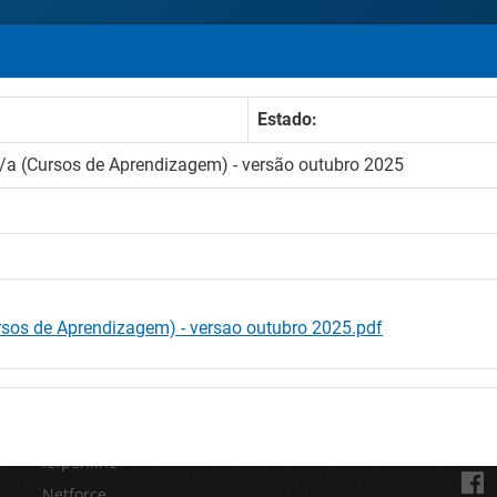
Estado:
/a (Cursos de Aprendizagem) - versão outubro 2025
sos de Aprendizagem) - versao outubro 2025.pdf
SITES IEFP
REDE
Iefponline
Netforce