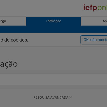
rego
Formação
Ap
ão de cookies.
OK, não most
mação
PESQUISA AVANÇADA