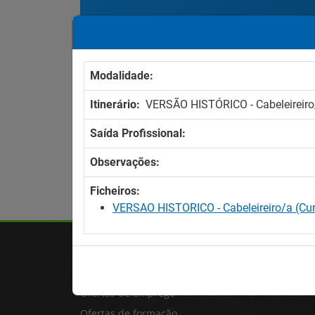
Resultados encontrados
(0)
Resultados por página:
Modalidade:
Itinerário:
VERSÃO HISTÓRICO - Cabeleireiro
Saída Profissional:
Observações:
Ficheiros:
VERSAO HISTORICO - Cabeleireiro/a (Cur
OFERTAS
Ofertas de emprego
Ofertas de formação