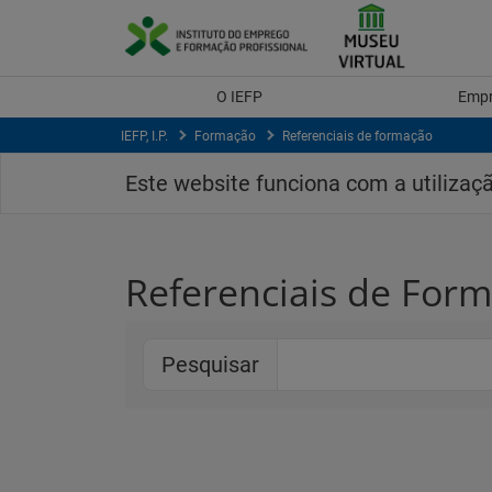
Saltar
para
conteúdo
principal
O IEFP
Emp
IEFP, I.P.
Formação
Referenciais de formação
Este website funciona com a utilizaç
Referenciais de For
Pesquisar