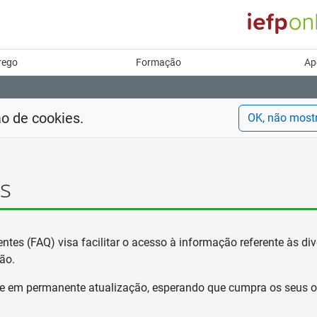
rego
Formação
Ap
ão de cookies.
OK, não most
s
tes (FAQ) visa facilitar o acesso à informação referente às dive
ão.
e em permanente atualização, esperando que cumpra os seus obj