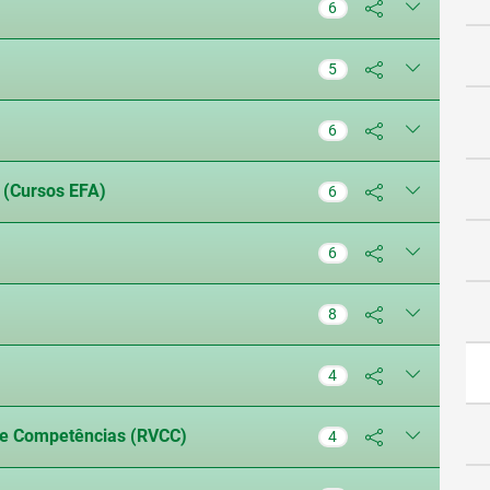
6
5
)
6
 (Cursos EFA)
6
6
8
4
 de Competências (RVCC)
4