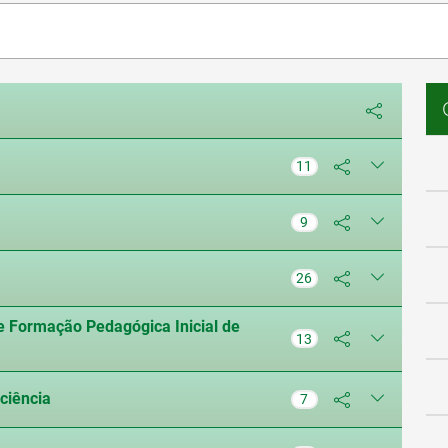
11
9
26
 Formação Pedagógica Inicial de
13
ciência
7