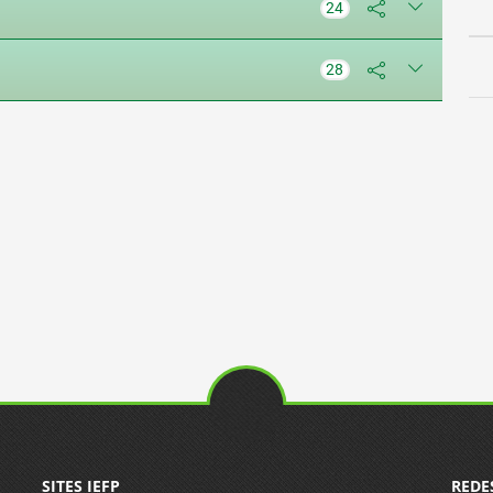
24
28
SITES IEFP
REDE