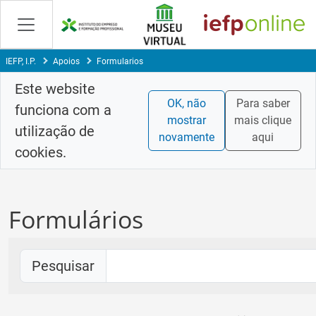
Skip
to
Content
IEFP, I.P.
Apoios
Formularios
Este website
OK, não
Para saber
funciona com a
mostrar
mais clique
utilização de
novamente
aqui
cookies.
Formulários
Pesquisar