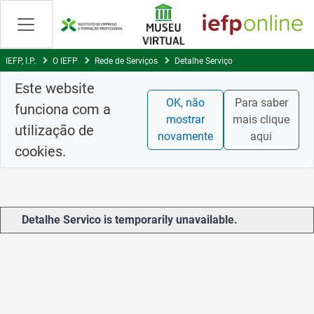
Skip
to
Content
IEFP, I.P.
O IEFP
Rede de Serviços
Detalhe Serviço
Este website
OK, não
Para saber
funciona com a
mostrar
mais clique
utilização de
novamente
aqui
cookies.
Detalhe Servico is temporarily unavailable.