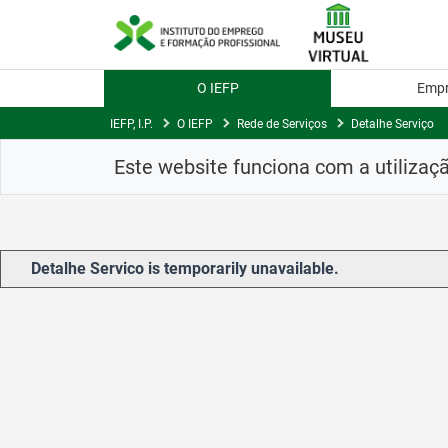
Skip
to
Content
O IEFP
Emp
IEFP, I.P.
O IEFP
Rede de Serviços
Detalhe Serviço
Este website funciona com a utilizaç
Detalhe Servico is temporarily unavailable.