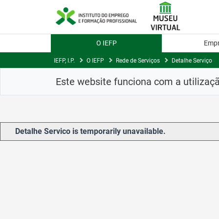
Skip
to
Content
O IEFP
Emp
IEFP, I.P.
O IEFP
Rede de Serviços
Detalhe Serviço
Este website funciona com a utilizaç
Detalhe Servico is temporarily unavailable.