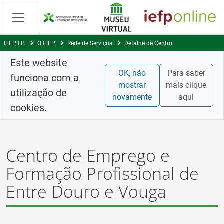
Skip
to
Content
IEFP, I.P.
O IEFP
Rede de Serviços
Detalhe de Centro
Este website
OK, não
Para saber
funciona com a
mostrar
mais clique
utilização de
novamente
aqui
cookies.
Centro de Emprego e
Formação Profissional de
Entre Douro e Vouga