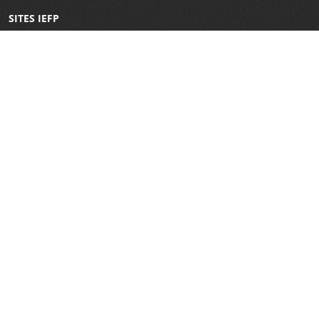
SITES IEFP
Iefponline
Netforce
CRC Virtual
Eures
WorldSkills Portugal
E-Learning
Garantia Jovem
REDES SOCIAIS
COMUNICAÇÃO
Canal Externo de Denúncias