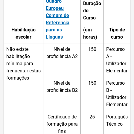
Quadro
Duração
Europeu
do
Comum de
Curso
Referência
Habilitação
para as
(em
Tipo de
escolar
Línguas
horas)
curso
Não existe
Nível de
150
Percurso
habilitação
proficiência A2
A -
mínima para
Utilizador
frequentar estas
Elementar
formações
Nível de
150
Percurso
proficiência B2
B -
Utilizador
Elementar
Certificado de
25
Português
formação para
Técnico
fins