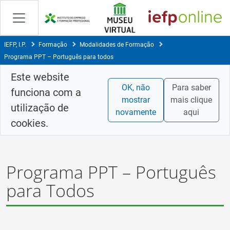
Saltar
para
conteúdo
principal
IEFP, I.P.
Formação
Modalidades de Formação
Programa PPT – Português para todos
Este website
OK, não
Para saber
funciona com a
mostrar
mais clique
utilização de
novamente
aqui
cookies.
Programa PPT – Português
para Todos