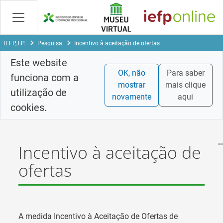
Saltar
para
conteúdo
principal
IEFP, I.P.
Pesquisa
Incentivo à aceitação de ofertas
Este website
OK, não
Para saber
funciona com a
mostrar
mais clique
utilização de
novamente
aqui
cookies.
Incentivo à aceitação de
ofertas
A medida Incentivo à Aceitação de Ofertas de