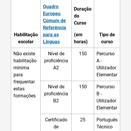
Quadro
Duração
Europeu
do
Comum de
Curso
Referência
Habilitação
para as
(em
Tipo de
escolar
Línguas
horas)
curso
Não existe
Nível de
150
Percurso
habilitação
proficiência
A -
mínima
A2
Utilizador
para
Elementar
frequentar
Nível de
150
Percurso
estas
proficiência
B -
formações
B2
Utilizador
Elementar
Certificado
25
Português
de
Técnico