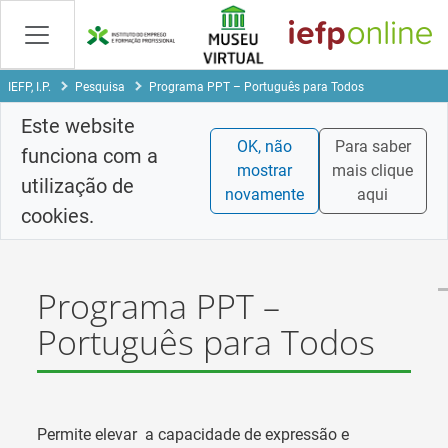
Saltar
para
conteúdo
principal
IEFP, I.P.
Pesquisa
Programa PPT – Português para Todos
Este website
OK, não
Para saber
funciona com a
mostrar
mais clique
utilização de
novamente
aqui
cookies.
Programa PPT –
Português para Todos
Permite elevar
a capacidade de expressão e