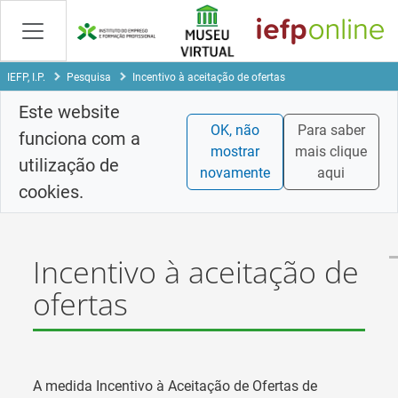
Saltar
para
conteúdo
principal
IEFP, I.P.
Pesquisa
Incentivo à aceitação de ofertas
Este website
OK, não
Para saber
funciona com a
mostrar
mais clique
utilização de
novamente
aqui
cookies.
Incentivo à aceitação de
ofertas
A medida Incentivo à Aceitação de Ofertas de