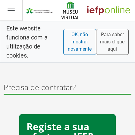
Saltar
para
conteúdo
principal
Este website
OK, não
Para saber
funciona com a
mostrar
mais clique
utilização de
novamente
aqui
cookies.
Precisa de contratar?
Registe a sua