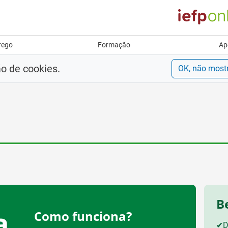
rego
Formação
Ap
ão de cookies.
OK, não most
B
a
Como funciona?
✔
D