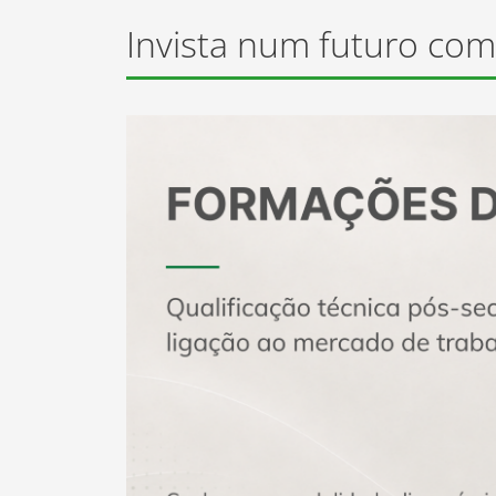
+Em
Calamidades - Apoios
Invista num futuro com