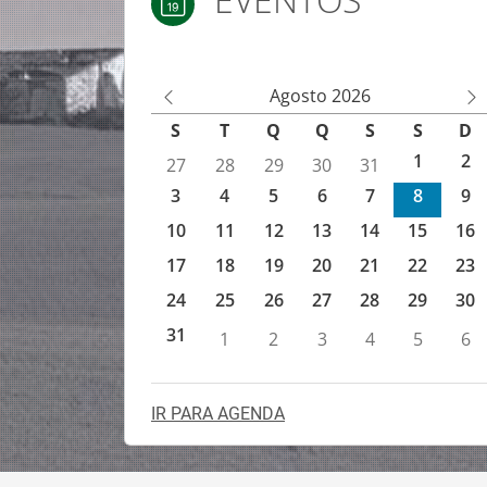
EVENTOS
Agenda de eventos IEFP
Agosto 2026
M
M
S
T
Q
Q
S
S
D
ês
ês
1
2
27
28
29
30
31
An
Se
3
4
5
6
7
8
9
te
gu
rio
in
10
11
12
13
14
15
16
r
te
17
18
19
20
21
22
23
24
25
26
27
28
29
30