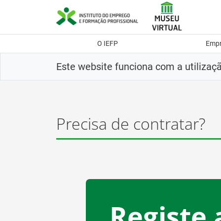
Saltar
para
conteúdo
principal
O IEFP
Emp
Este website funciona com a utilizaç
Precisa de contratar?
Registe 