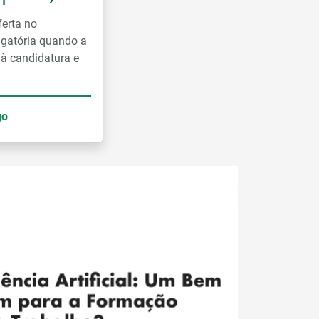
ferta no
rigatória quando a
 à candidatura e
go
Ler mais notícias