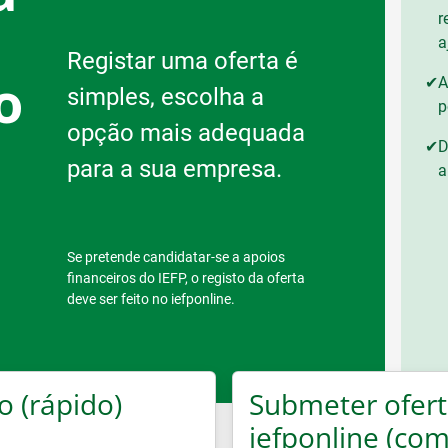
r
a
Registar uma oferta é
o
✔
A
simples, escolha a
p
opção mais adequada
✔
D
para a sua empresa.
a
s
Se pretende candidatar-se a apoios
financeiros do IEFP, o registo da oferta
deve ser feito no iefponline.
o (rápido)
Submeter ofert
iefponline (com