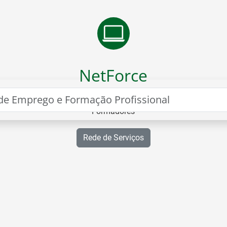
VER ESTATÍSTICAS
NetForce
Portal para Formação e Certificação de
ão
Formadores
Rede de Serviços