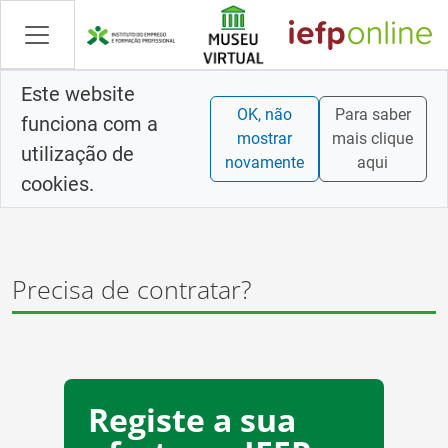
Saltar
para
conteúdo
principal
Este website
OK, não
Para saber
funciona com a
mostrar
mais clique
utilização de
novamente
aqui
cookies.
Precisa de contratar?
Registe a sua