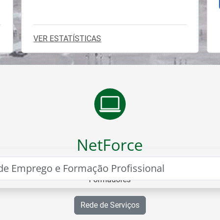
VER ESTATÍSTICAS
NetForce
Portal para Formação e Certificação de
ão
Formadores
Rede de Serviços