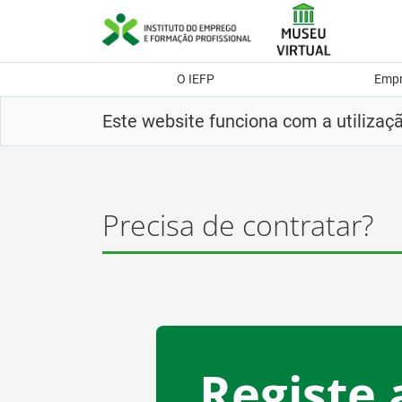
Saltar
para
conteúdo
principal
O IEFP
Emp
Este website funciona com a utilizaç
Precisa de contratar?
Registe 