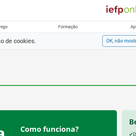
rego
Formação
Ap
ão de cookies.
OK, não most
B
a
Como funciona?
✔
D