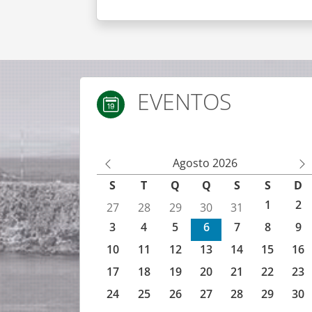
EVENTOS
Agenda de eventos IEFP
Agosto 2026
M
M
S
T
Q
Q
S
S
D
ês
ês
1
2
27
28
29
30
31
An
Se
3
4
5
6
7
8
9
te
gu
rio
in
10
11
12
13
14
15
16
r
te
17
18
19
20
21
22
23
24
25
26
27
28
29
30