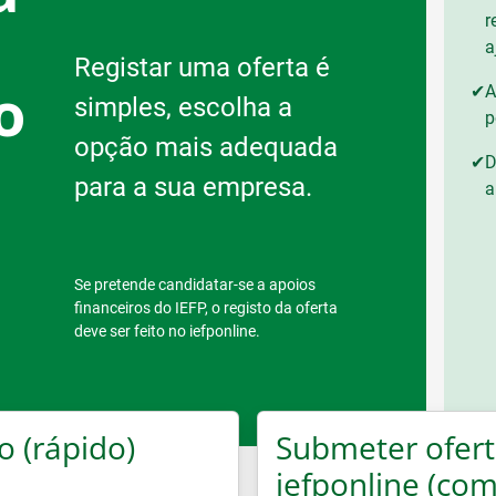
r
a
Registar uma oferta é
o
✔
A
simples, escolha a
p
opção mais adequada
✔
D
para a sua empresa.
a
s
Se pretende candidatar-se a apoios
financeiros do IEFP, o registo da oferta
deve ser feito no iefponline.
o (rápido)
Submeter ofert
iefponline (com